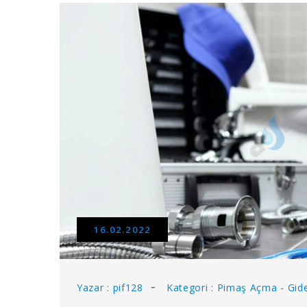
16.02.2022
Yazar : pif128
Kategori : Pimaş Açma - Gi