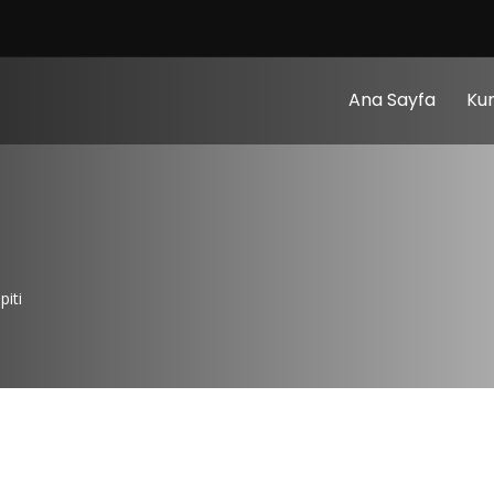
Ana Sayfa
Ku
piti