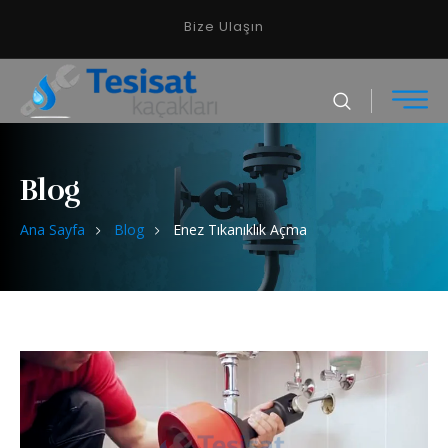
Bize Ulaşın
Blog
Ana Sayfa
Blog
Enez Tıkanıklık Açma