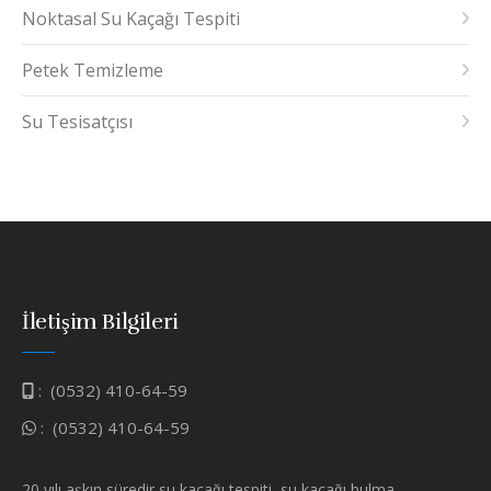
Noktasal Su Kaçağı Tespiti
Petek Temizleme
Su Tesisatçısı
İletişim Bilgileri
:
(0532) 410-64-59
:
(0532) 410-64-59
20 yılı aşkın süredir su kaçağı tespiti, su kaçağı bulma,