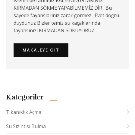
işleminde farkımız KALEBODURLARINIZ
KIRMADAN SÖKME YAPABİLMEMİZ DİR . Bu
sayede fayanslarınız zarar görmez . Evet doğru
duydunuz Bizler temiz su kaçaklarında
fayansınızı KIRMADAN SÖKÜYORUZ .
MAKALEYE GIT
Kategoriler
Tıkanıklık Açma
Su Sızıntısı Bulma