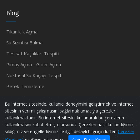
Blog
Tıkanıklık Açma
Su Sızıntısı Bulma
Tesisat Kaçakları Tespiti
Pimaş Açma - Gider Açma
Noktasal Su Kaçağı Tespiti
Petek Temizleme
Su Tesisatçısı
Bu internet sitesinde, kullanıcı deneyimini geliştirmek ve internet
sitesinin verimli çalışmasını sağlamak amacıyla çerezler
kullanılmaktadır. Bu internet sitesini kullanarak bu çerezlerin
kullanılmasını kabul etmiş olursunuz. Çerezleri nasıl kullandığımız,
Murat TESİSAT
Tüm Hakları Saklıdır.
sildiğimiz ve engellediğimiz ile ilgili detaylı bilgi için lütfen
Çerezler
Powered by
pif128
(Cookies)
sayfasını okuyunuz.
Kabul Et ve Kapat