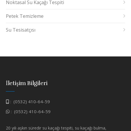
Noktasal Su Kaçağı Tespiti
Petek Temizleme
Su Tesisatçısı
İletişim Bilgileri
:
(0532) 410-64-59
:
(0532) 410-64-59
20 yılı aşkın süredir su kaçağı tespiti, su kaçağı bulma,