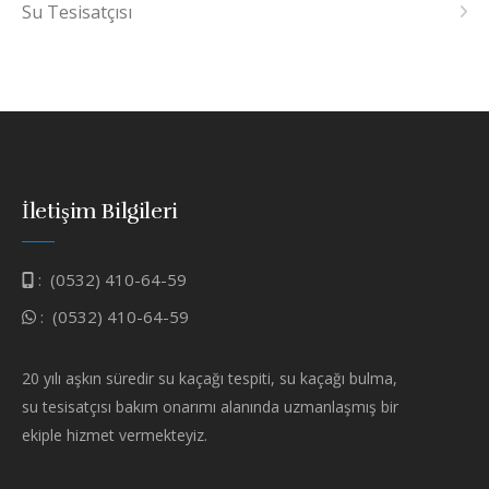
Su Tesisatçısı
İletişim Bilgileri
:
(0532) 410-64-59
:
(0532) 410-64-59
20 yılı aşkın süredir su kaçağı tespiti, su kaçağı bulma,
su tesisatçısı bakım onarımı alanında uzmanlaşmış bir
ekiple hizmet vermekteyiz.