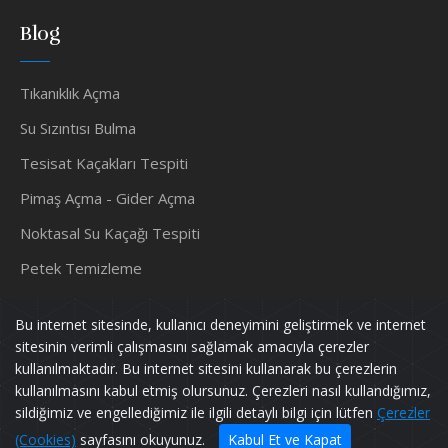
Blog
Tıkanıklık Açma
Su Sızıntısı Bulma
Tesisat Kaçakları Tespiti
Pimaş Açma - Gider Açma
Noktasal Su Kaçağı Tespiti
Petek Temizleme
Su Tesisatçısı
Bu internet sitesinde, kullanıcı deneyimini geliştirmek ve internet
sitesinin verimli çalışmasını sağlamak amacıyla çerezler
kullanılmaktadır. Bu internet sitesini kullanarak bu çerezlerin
kullanılmasını kabul etmiş olursunuz. Çerezleri nasıl kullandığımız,
Murat TESİSAT
Tüm Hakları Saklıdır.
sildiğimiz ve engellediğimiz ile ilgili detaylı bilgi için lütfen
Çerezler
Powered by
pif128
(Cookies)
sayfasını okuyunuz.
Kabul Et ve Kapat