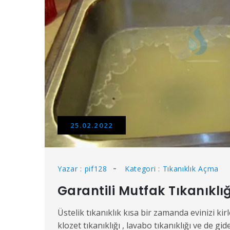
25.02.2022
Yazar : pif128
Kategori : Tıkanıklık Açma
Garantili Mutfak Tıkanıkl
Üstelik tıkanıklık kısa bir zamanda evinizi kirl
klozet tıkanıklığı , lavabo tıkanıklığı ve de 