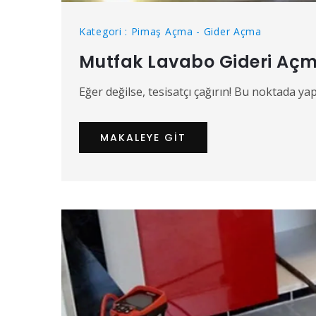
Kategori : Pimaş Açma - Gider Açma
Mutfak Lavabo Gideri Aç
Eğer değilse, tesisatçı çağırın! Bu noktada ya
MAKALEYE GIT