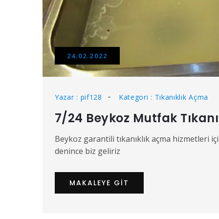
24.02.2022
Yazar : pif128
Kategori : Tıkanıklık Açma
7/24 Beykoz Mutfak Tıkanı
Beykoz garantili tıkanıklık açma hizmetleri iç
denince biz geliriz
MAKALEYE GIT