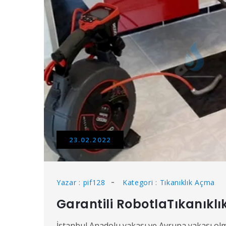
23.02.2022
Yazar : pif128
Kategori : Tıkanıklık Açma
Garantili RobotlaTıkanıkl
İstanbul Anadolu yakası ve Avrupa yakası olmak