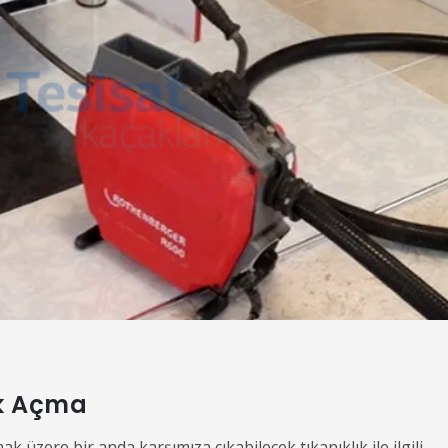
ık Açma
 üzere bir anda karşımıza çıkabilecek tıkanıklık ile ilgili