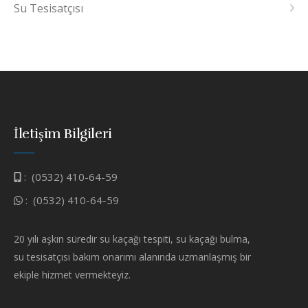
Su Tesisatçısı
İletişim Bilgileri
:
(0532) 410-64-59
:
(0532) 410-64-59
20 yılı aşkın süredir su kaçağı tespiti, su kaçağı bulma,
su tesisatçısı bakım onarımı alanında uzmanlaşmış bir
ekiple hizmet vermekteyiz.