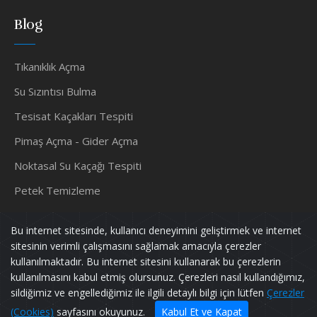
Blog
Tıkanıklık Açma
Su Sızıntısı Bulma
Tesisat Kaçakları Tespiti
Pimaş Açma - Gider Açma
Noktasal Su Kaçağı Tespiti
Petek Temizleme
Su Tesisatçısı
Bu internet sitesinde, kullanıcı deneyimini geliştirmek ve internet
sitesinin verimli çalışmasını sağlamak amacıyla çerezler
kullanılmaktadır. Bu internet sitesini kullanarak bu çerezlerin
kullanılmasını kabul etmiş olursunuz. Çerezleri nasıl kullandığımız,
Murat TESİSAT
Tüm Hakları Saklıdır.
sildiğimiz ve engellediğimiz ile ilgili detaylı bilgi için lütfen
Çerezler
Powered by
pif128
(Cookies)
sayfasını okuyunuz.
Kabul Et ve Kapat