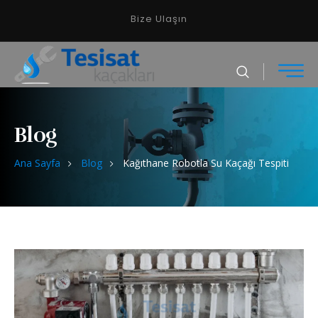
Bize Ulaşın
Blog
Ana Sayfa
Blog
Kağıthane Robotla Su Kaçağı Tespiti