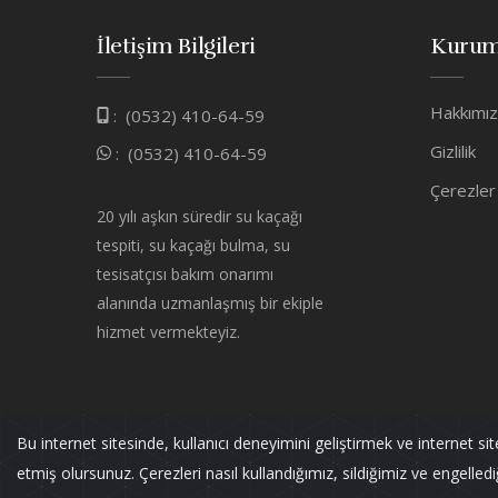
İletişim Bilgileri
Kurum
Hakkımı
:
(0532) 410-64-59
Gizlilik
:
(0532) 410-64-59
Çerezler
20 yılı aşkın süredir su kaçağı
tespiti, su kaçağı bulma, su
tesisatçısı bakım onarımı
alanında uzmanlaşmış bir ekiple
hizmet vermekteyiz.
Bu internet sitesinde, kullanıcı deneyimini geliştirmek ve internet si
Murat TESİSAT
Tüm Hakları Saklıdır.
etmiş olursunuz. Çerezleri nasıl kullandığımız, sildiğimiz ve engellediğim