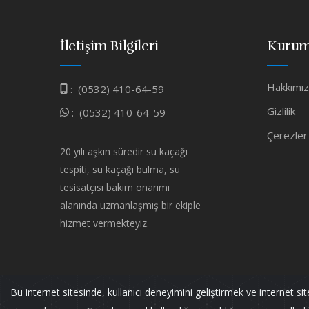
İletişim Bilgileri
Kurum
Hakkımı
:
(0532) 410-64-59
Gizlilik
:
(0532) 410-64-59
Çerezler
20 yılı aşkın süredir su kaçağı
tespiti, su kaçağı bulma, su
tesisatçısı bakım onarımı
alanında uzmanlaşmış bir ekiple
hizmet vermekteyiz.
Bu internet sitesinde, kullanıcı deneyimini geliştirmek ve internet si
Murat TESİSAT
Tüm Hakları Saklıdır.