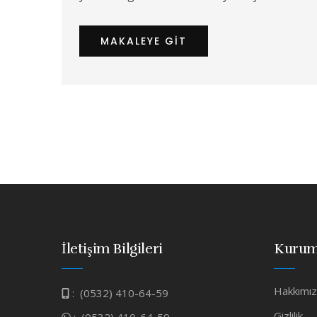
MAKALEYE GIT
İletişim Bilgileri
Kurum
Hakkımı
:
(0532) 410-64-59
Gizlilik