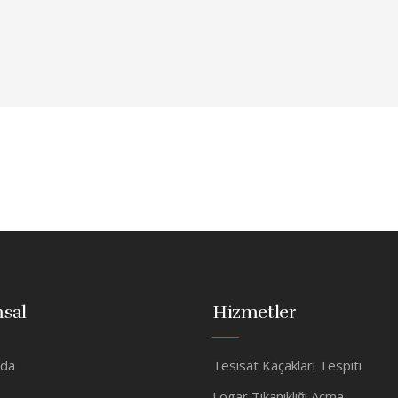
sal
Hizmetler
zda
Tesisat Kaçakları Tespiti
Logar Tıkanıklığı Açma