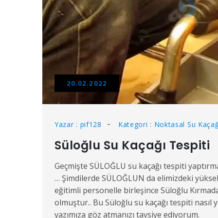
20.02.2022
Yazar : pif128
Kategori : Noktasal Su Kaçağ
Süloğlu Su Kaçağı Tespiti
Geçmişte SÜLOĞLU su kaçağı tespiti yaptırma
… Şimdilerde SÜLOĞLUN da elimizdeki yüksek 
eğitimli personelle birleşince Süloğlu Kırmada
olmuştur.. Bu Süloğlu su kaçağı tespiti nasıl 
yazımıza göz atmanızı tavsiye ediyorum.