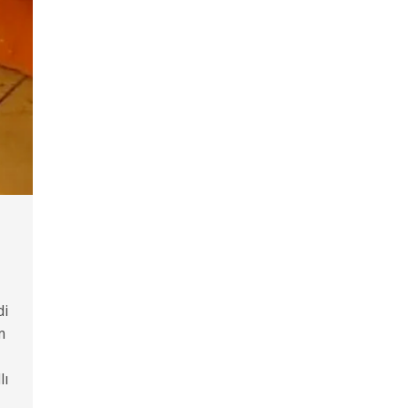
di
m
lı