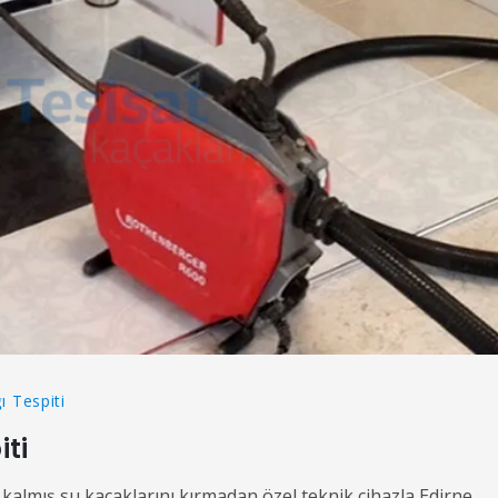
ı Tespiti
ti
almış su kaçaklarını kırmadan özel teknik cihazla Edirne