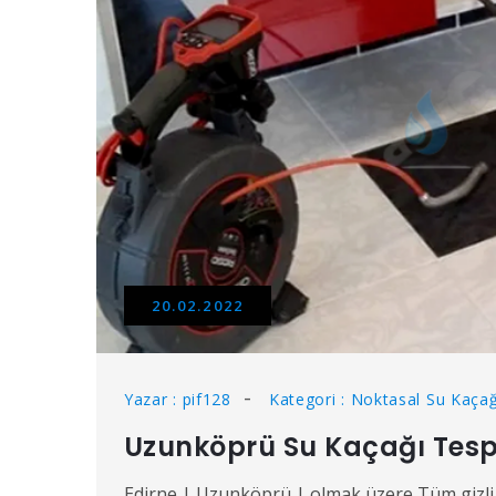
20.02.2022
Yazar : pif128
Kategori : Noktasal Su Kaçağ
Uzunköprü Su Kaçağı Tespi
Edirne | Uzunköprü | olmak üzere Tüm gizli k