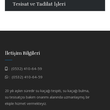
Tesisat ve Tadilat İşleri
İletişim Bilgileri
:
(0532) 410-64-59
:
(0532) 410-64-59
20 yılı aşkın süredir su kaçağı tespiti, su kaçağı bulma,
su tesisatçısı bakım onarımı alanında uzmanlaşmış bir
ekiple hizmet vermekteyiz.