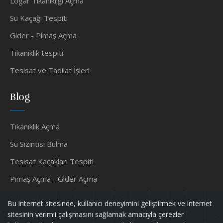
Logar Tıkanıklığı Açma
Su Kaçağı Tespiti
Gider - Pimaş Açma
Tıkanıklık tespiti
Tesisat ve Tadilat İşleri
Blog
Tıkanıklık Açma
Su Sızıntısı Bulma
Tesisat Kaçakları Tespiti
Pimaş Açma - Gider Açma
Noktasal Su Kaçağı Tespiti
Bu internet sitesinde, kullanıcı deneyimini geliştirmek ve internet
Petek Temizleme
sitesinin verimli çalışmasını sağlamak amacıyla çerezler