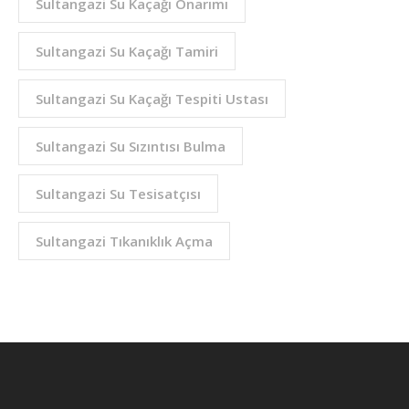
Sultangazi Su Kaçağı Onarımı
Sultangazi Su Kaçağı Tamiri
Sultangazi Su Kaçağı Tespiti Ustası
Sultangazi Su Sızıntısı Bulma
Sultangazi Su Tesisatçısı
Sultangazi Tıkanıklık Açma