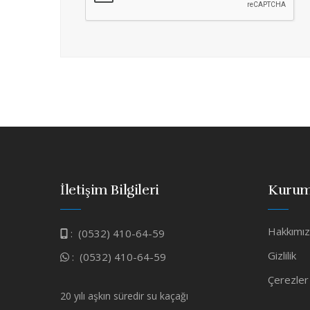
İletişim Bilgileri
Kurum
Hakkımı
:
(0532) 410-64-59
Gizlilik
:
(0532) 410-64-59
Çerezler
20 yılı aşkın süredir su kaçağı