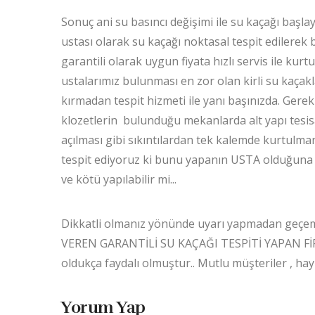
Sonuç ani su basıncı değişimi ile su kaçağı başlay
ustası olarak su kaçağı noktasal tespit edilere
garantili olarak uygun fiyata hızlı servis ile kurtu
ustalarımız bulunması en zor olan kirli su kaçakla
kırmadan tespit hizmeti ile yanı başınızda. Gere
klozetlerin bulunduğu mekanlarda alt yapı tesisat
açılması gibi sıkıntılardan tek kalemde kurtulman
tespit ediyoruz ki bunu yapanın USTA olduğuna i
ve kötü yapılabilir mi...
Dikkatli olmanız yönünde uyarı yapmadan geçe
VEREN GARANTİLİ SU KAÇAĞI TESPİTİ YAPAN FİRM
oldukça faydalı olmuştur.. Mutlu müşteriler , hayı
Yorum Yap