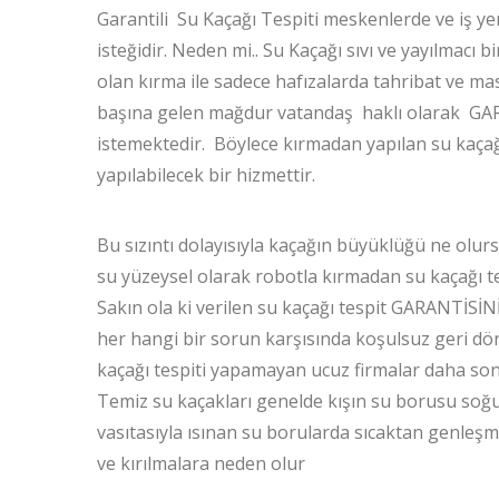
Garantili Su Kaçağı Tespiti meskenlerde ve iş yer
isteğidir. Neden mi.. Su Kaçağı sıvı ve yayılmacı b
olan kırma ile sadece hafızalarda tahribat ve ma
başına gelen mağdur vatandaş haklı olarak GA
istemektedir. Böylece kırmadan yapılan su kaçağı 
yapılabilecek bir hizmettir.
Bu sızıntı dolayısıyla kaçağın büyüklüğü ne olur
su yüzeysel olarak robotla kırmadan su kaçağı te
Sakın ola ki verilen su kaçağı tespit GARANTİSİNİ
her hangi bir sorun karşısında koşulsuz geri dön
kaçağı tespiti yapamayan ucuz firmalar daha sonra 
Temiz su kaçakları genelde kışın su borusu soğuma
vasıtasıyla ısınan su borularda sıcaktan genleşm
ve kırılmalara neden olur