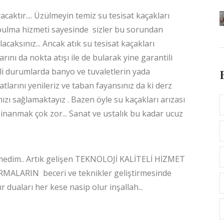
acaktır.... Üzülmeyin temiz su tesisat kaçakları
k bulma hizmeti sayesinde sizler bu sorundan
lacaksınız... Ancak atık su tesisat kaçakları
rını da nokta atışı ile de bularak yine garantili
kli durumlarda banyo ve tuvaletlerin yada
larını yenileriz ve taban fayansınız da ki derz
ızı sağlamaktayız . Bazen öyle su kaçakları arızası
nanmak çok zor... Sanat ve ustalık bu kadar ucuz
medim.. Artık gelişen TEKNOLOJİ KALİTELİ HİZMET
ALARIN beceri ve teknikler geliştirmesinde
r duaları her kese nasip olur inşallah...