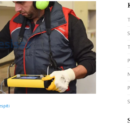
T
S
T
P
N
P
S
spiti