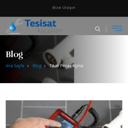
Bize Ulaşın
Blog
Ana Sayfa
Blog
Tıkalı Pimaş Açma