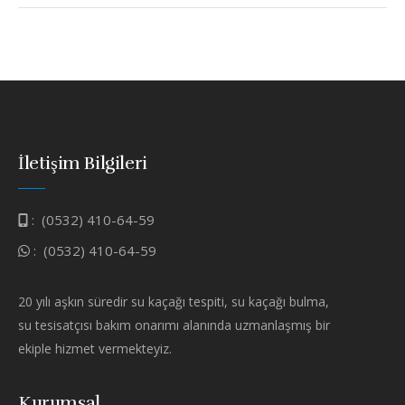
İletişim Bilgileri
:
(0532) 410-64-59
:
(0532) 410-64-59
20 yılı aşkın süredir su kaçağı tespiti, su kaçağı bulma,
su tesisatçısı bakım onarımı alanında uzmanlaşmış bir
ekiple hizmet vermekteyiz.
Kurumsal