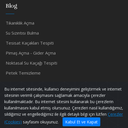
Blog
Tıkanıklık Açma
Su Sızıntısı Bulma
Tesisat Kaçakları Tespiti
Pimaş Açma - Gider Açma
Noktasal Su Kaçağı Tespiti
Petek Temizleme
Su Tesisatçısı
Bu internet sitesinde, kullanıcı deneyimini geliştirmek ve internet
sitesinin verimli çalışmasını sağlamak amacıyla çerezler
kullanılmaktadır. Bu internet sitesini kullanarak bu çerezlerin
kullanılmasını kabul etmiş olursunuz. Çerezleri nasıl kullandığımız,
Murat TESİSAT
Tüm Hakları Saklıdır.
sildiğimiz ve engellediğimiz ile ilgili detaylı bilgi için lütfen
Çerezler
Powered by
pif128
(Cookies)
sayfasını okuyunuz.
Kabul Et ve Kapat