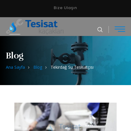
Bize Ulaşın
Blog
Ana Sayfa
Blog
Tekirdağ Su Tesisatçısı