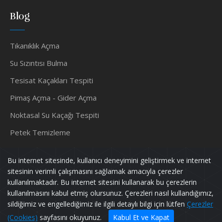
Blog
Tıkanıklık Açma
Su Sızıntısı Bulma
Tesisat Kaçakları Tespiti
Pimaş Açma - Gider Açma
Noktasal Su Kaçağı Tespiti
Petek Temizleme
Su Tesisatçısı
Bu internet sitesinde, kullanıcı deneyimini geliştirmek ve internet
sitesinin verimli çalışmasını sağlamak amacıyla çerezler
kullanılmaktadır. Bu internet sitesini kullanarak bu çerezlerin
kullanılmasını kabul etmiş olursunuz. Çerezleri nasıl kullandığımız,
Murat TESİSAT
Tüm Hakları Saklıdır.
sildiğimiz ve engellediğimiz ile ilgili detaylı bilgi için lütfen
Çerezler
Powered by
pif128
(Cookies)
sayfasını okuyunuz.
Kabul Et ve Kapat