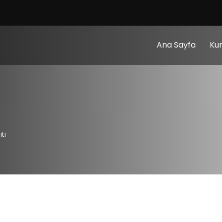
Ana Sayfa
Ku
ti