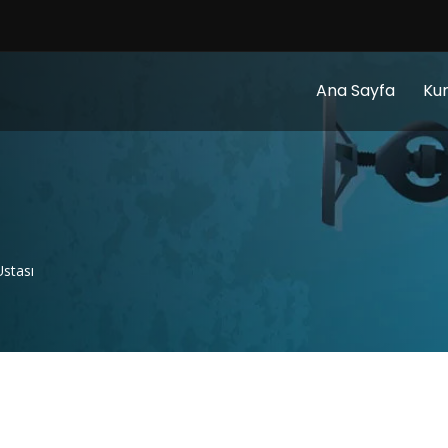
Ana Sayfa
Ku
Ustası