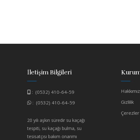
İletişim Bilgileri
Kurum
Hakkımı
:
(0532) 410-64-59
Gizlilik
:
(0532) 410-64-59
Çerezler
20 yılı aşkın süredir su kaçağı
tespiti, su kaçağı bulma, su
tesisatçısı bakım onarımı