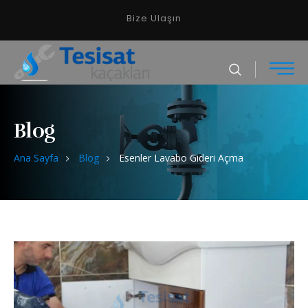
Bize Ulaşın
Blog
Ana Sayfa
Blog
Esenler Lavabo Gideri Açma